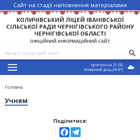
Сайт на стадії наповнення матеріалами
КОЛИЧІВСЬКИЙ ЛІЦЕЙ ІВАНІВСЬКОЇ
СІЛЬСЬКОЇ РАДИ ЧЕРНІГІВСЬКОГО РАЙОНУ
ЧЕРНІГІВСЬКОЇ ОБЛАСТІ
ОФІЦІЙНИЙ ІНФОРМАЦІЙНИЙ САЙТ
прогноз на 21:00
помірний дощ 29.4℃
Рядок
Головна
навіґації
Учням
Поділитися:
Facebook
Telegram