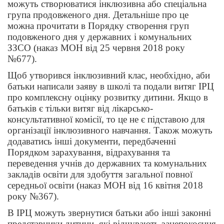
можуть створюватися інклюзивна або спеціальна
група продовженого дня. Детальніше про це
можна прочитати в Порядку створення груп
подовженого дня у державних і комунальних
ЗЗСО (наказ МОН від 25 червня 2018 року
№677).
Щоб утворився інклюзивний клас, необхідно, аби
батьки написали заяву в школі та подали витяг ІРЦ
про комплексну оцінку розвитку дитини. Якщо в
батьків є тільки витяг від лікарсько-
консультативної комісії, то це не є підставою для
організації інклюзивного навчання. Також можуть
додаватись інші документи, передбаченні
Порядком зарахування, відрахування та
переведення учнів до державних та комунальних
закладів освіти для здобуття загальної повної
середньої освіти (наказ МОН від 16 квітня 2018
року №367).
В ІРЦ можуть звернутися батьки або інші законні
представники дитини, які відчувають занепокоєння