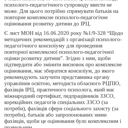
психолого-педагогічного супроводу ввести не
може. Для цього потрібно спрямувати батьків на
повторне комплексне психолого-педагогічне
оцінювання розвитку дитини до ІРЦ.
Є лист МОН від 16.06.2020 року №1/9-328 “Щодо
методичних рекомендацій з організації психолого-
педагогічного консиліуму для проведення
повторної комплексної психолого-педагогічної
оцінки розвитку дитини”. Згідно з ним, щоби
підтвердити або змінити висновок про комплексне
оцінювання, має збиратися консиліум, до якого
рекомендують залучити представника органу
управління освітою, методиста обласного РЦПІО,
фахівців ІРЦ, практичного психолога, який має
міжнародний сертифікат, педпрацівників ЗЗСО,
корекційних педагогів спеціальних ЗЗСО (за
потреби), фахівців сфери соціального захисту (за
потреби), батьків або запропонованих ними
фахівців, щоби це оцінювання було комплексним і
правильним.