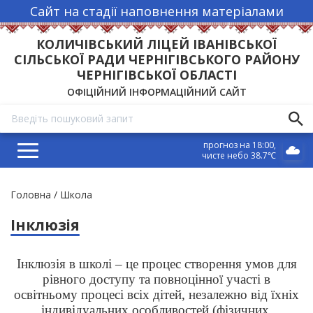
Сайт на стадії наповнення матеріалами
КОЛИЧІВСЬКИЙ ЛІЦЕЙ ІВАНІВСЬКОЇ
СІЛЬСЬКОЇ РАДИ ЧЕРНІГІВСЬКОГО РАЙОНУ
ЧЕРНІГІВСЬКОЇ ОБЛАСТІ
ОФІЦІЙНИЙ ІНФОРМАЦІЙНИЙ САЙТ
прогноз на 18:00
чисте небо 38.7℃
Рядок
Головна
Школа
навіґації
Інклюзія
Інклюзія в школі – це процес створення умов для
рівного доступу та повноцінної участі в
освітньому процесі всіх дітей, незалежно від їхніх
індивідуальних особливостей (фізичних,