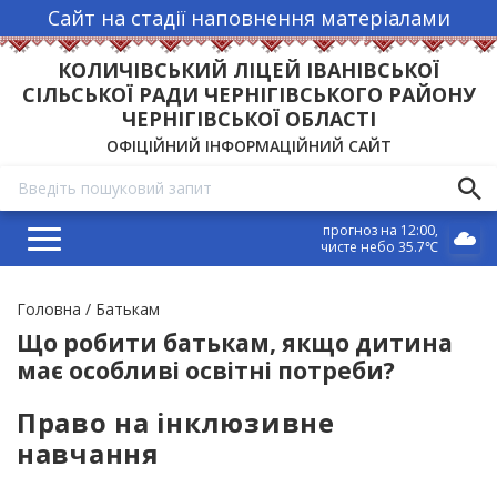
Сайт на стадії наповнення матеріалами
КОЛИЧІВСЬКИЙ ЛІЦЕЙ ІВАНІВСЬКОЇ
СІЛЬСЬКОЇ РАДИ ЧЕРНІГІВСЬКОГО РАЙОНУ
ЧЕРНІГІВСЬКОЇ ОБЛАСТІ
ОФІЦІЙНИЙ ІНФОРМАЦІЙНИЙ САЙТ
прогноз на 12:00
чисте небо 35.7℃
Рядок
Головна
Батькам
навіґації
Що робити батькам, якщо дитина
має особливі освітні потреби?
Право на інклюзивне
навчання