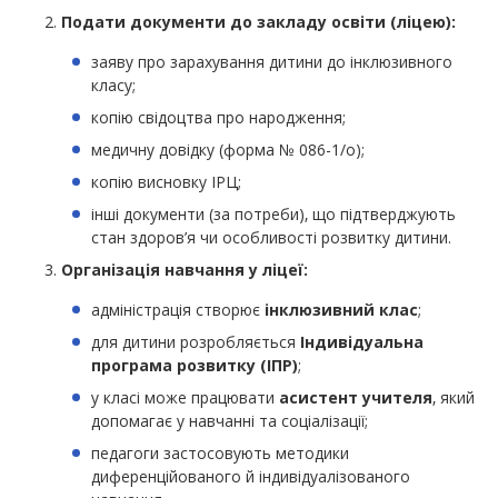
Подати документи до закладу освіти (ліцею):
заяву про зарахування дитини до інклюзивного
класу;
копію свідоцтва про народження;
медичну довідку (форма № 086-1/о);
копію висновку ІРЦ;
інші документи (за потреби), що підтверджують
стан здоров’я чи особливості розвитку дитини.
Організація навчання у ліцеї:
адміністрація створює
інклюзивний клас
;
для дитини розробляється
Індивідуальна
програма розвитку (ІПР)
;
у класі може працювати
асистент учителя
, який
допомагає у навчанні та соціалізації;
педагоги застосовують методики
диференційованого й індивідуалізованого