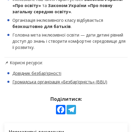
«Про освіту»
та
Законом України «Про повну
загальну середню освіту»
.
Організація інклюзивного класу відбувається
безкоштовно для батьків
.
Головна мета інклюзивної освіти — дати дитині рівний
доступ до знань і створити комфортне середовище для
її розвитку.
📌 Корисні ресурси:
Довідник безбар’єрності
Громадська організація «Безбар’єрність» (BBU)
Поділитися:
Facebook
Telegram
Нормативні документи