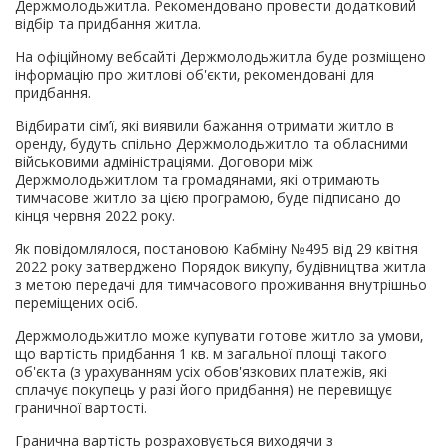
Держмолодьжитла. Рекомендовано провести додатковий
відбір та придбання житла.
На офіційному вебсайті Держмолодьжитла буде розміщено
інформацію про житлові об'єкти, рекомендовані для
придбання.
Відбирати сім’ї, які виявили бажання отримати житло в
оренду, будуть спільно Держмолодьжитло та обласними
військовими адміністраціями. Договори між
Держмолодьжитлом та громадянами, які отримають
тимчасове житло за цією програмою, буде підписано до
кінця червня 2022 року.
Як повідомлялося, постановою Кабміну №495 від 29 квітня
2022 року затверджено Порядок викупу, будівництва житла
з метою передачі для тимчасового проживання внутрішньо
переміщених осіб.
Держмолодьжитло може купувати готове житло за умови,
що вартість придбання 1 кв. м загальної площі такого
об'єкта (з урахуванням усіх обов'язкових платежів, які
сплачує покупець у разі його придбання) не перевищує
граничної вартості.
Гранична вартість розраховується виходячи з