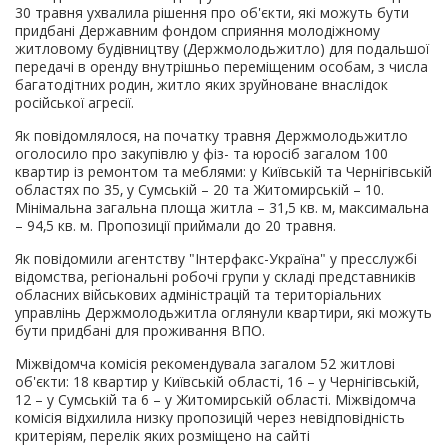
30 травня ухвалила рішення про об'єкти, які можуть бути
придбані Державним фондом сприяння молодіжному
житловому будівництву (Держмолодьжитло) для подальшої
передачі в оренду внутрішньо переміщеним особам, з числа
багатодітних родин, житло яких зруйноване внаслідок
російської агресії.
Як повідомлялося, на початку травня Держмолодьжитло
оголосило про закупівлю у фіз- та юросіб загалом 100
квартир із ремонтом та меблями: у Київській та Чернігівській
областях по 35, у Сумській – 20 та Житомирській – 10.
Мінімальна загальна площа житла – 31,5 кв. м, максимальна
– 94,5 кв. м. Пропозиції приймали до 20 травня.
Як повідомили агентству "Інтерфакс-Україна" у пресслужбі
відомства, регіональні робочі групи у складі представників
обласних військових адміністрацій та територіальних
управлінь Держмолодьжитла оглянули квартири, які можуть
бути придбані для проживання ВПО.
Міжвідомча комісія рекомендувала загалом 52 житлові
об'єкти: 18 квартир у Київській області, 16 – у Чернігівській,
12 – у Сумській та 6 – у Житомирській області. Міжвідомча
комісія відхилила низку пропозицій через невідповідність
критеріям, перелік яких розміщено на сайті