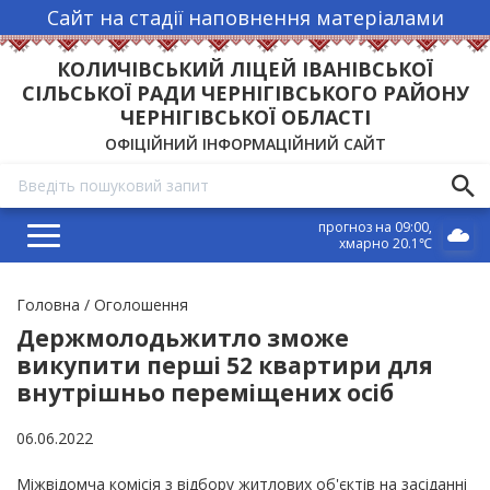
Сайт на стадії наповнення матеріалами
КОЛИЧІВСЬКИЙ ЛІЦЕЙ ІВАНІВСЬКОЇ
СІЛЬСЬКОЇ РАДИ ЧЕРНІГІВСЬКОГО РАЙОНУ
ЧЕРНІГІВСЬКОЇ ОБЛАСТІ
ОФІЦІЙНИЙ ІНФОРМАЦІЙНИЙ САЙТ
прогноз на 09:00
хмарно 20.1℃
Рядок
Головна
Оголошення
навіґації
Держмолодьжитло зможе
викупити перші 52 квартири для
внутрішньо переміщених осіб
06.06.2022
Міжвідомча комісія з відбору житлових об'єктів на засіданні