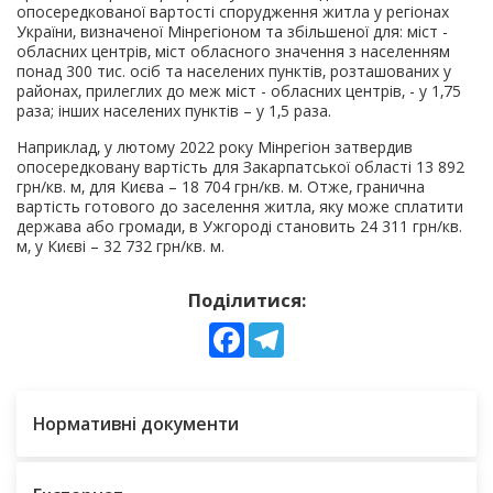
опосередкованої вартості спорудження житла у регіонах
України, визначеної Мінрегіоном та збільшеної для: міст -
обласних центрів, міст обласного значення з населенням
понад 300 тис. осіб та населених пунктів, розташованих у
районах, прилеглих до меж міст - обласних центрів, - у 1,75
раза; інших населених пунктів – у 1,5 раза.
Наприклад, у лютому 2022 року Мінрегіон затвердив
опосередковану вартість для Закарпатської області 13 892
грн/кв. м, для Києва – 18 704 грн/кв. м. Отже, гранична
вартість готового до заселення житла, яку може сплатити
держава або громади, в Ужгороді становить 24 311 грн/кв.
м, у Києві – 32 732 грн/кв. м.
Поділитися:
Facebook
Telegram
Нормативні документи